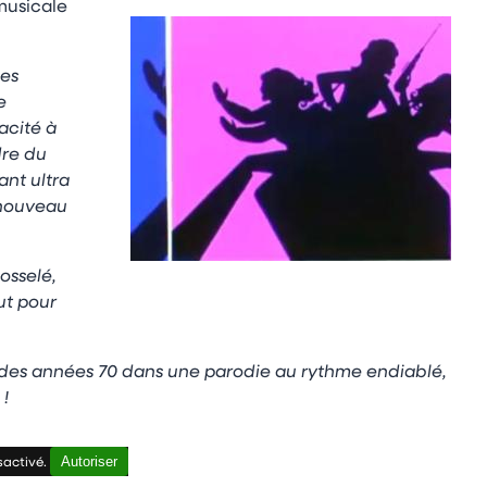
musicale
nes
e
acité à
dre du
ant ultra
à nouveau
osselé,
ut pour
e des années 70 dans une parodie au rythme endiablé,
 !
Autoriser
sactivé.