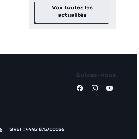
Voir toutes les
actualités
Suivez-nous
e
SIRET :
44451875700026