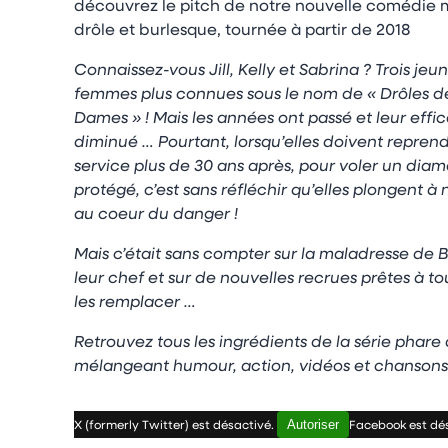
découvrez le pitch de notre nouvelle comédie 
drôle et burlesque, tournée à partir de 2018
Connaissez-vous Jill, Kelly et Sabrina ? Trois jeu
femmes plus connues sous le nom de « Drôles d
Dames » ! Mais les années ont passé et leur effic
diminué … Pourtant, lorsqu’elles doivent repren
service plus de 30 ans après, pour voler un diam
protégé, c’est sans réfléchir qu’elles plongent 
au coeur du danger !
Mais c’était sans compter sur la maladresse de B
leur chef et sur de nouvelles recrues prêtes à to
les remplacer …
Retrouvez tous les ingrédients de la série phar
mélangeant humour, action, vidéos et chansons
Autoriser
X (formerly Twitter) est désactivé.
Facebook est dé