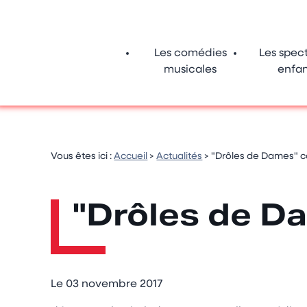
Panneau de gestion des cookies
Les comédies
Les spec
musicales
enfan
Vous êtes ici :
Accueil
>
Actualités
> "Drôles de Dames" c
"Drôles de D
Le
03 novembre 2017