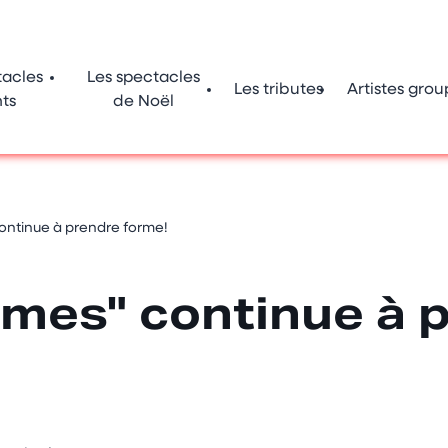
tacles
Les spectacles
Les tributes
Artistes grou
ts
de Noël
ontinue à prendre forme!
ames" continue à 