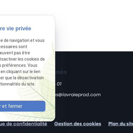
re vie privée
ce de navigation et vous
cessaires sont
peuvent pas être
ésactiver les cookies de
s préférences. Vous
Laura Jannès
 cliquant sur le lien
ter que la désactivation
ionnalités du site.
06 14 39 24 01
laurajannes@lavraieprod.com
 et fermer
que de confidentialité
Gestion des cookies
Plan du sit