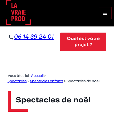
Panneau de gestion des cookies
menu
06 14 39 24 01
Quel est votre
projet ?
Vous êtes ici :
Accueil
>
Spectacles
>
Spectacles enfants
>
Spectacles de noël
Spectacles de noël