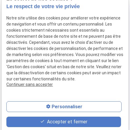
Le respect de votre vie privée
SIRET :
44451875700026
Notre site utilise des cookies pour améliorer votre expérience
Mentions légales
de navigation et vous offrir un contenu personnalisé. Les
cookies strictement nécessaires sont essentiels au
fonctionnement de base de notre site et ne peuvent pas être
Politique de
désactivés. Cependant, vous avez le choix d'activer ou de
confidentialité
désactiver les cookies de personnalisation, de performance et
de marketing selon vos préférences. Vous pouvez modifier vos
paramètres de cookies à tout moment en cliquant sur le lien
Gestion
Plan du
'Gestion des cookies' situé en bas de notre site. Veuillez noter
des
site
que la désactivation de certains cookies peut avoir un impact
cookies
sur certaines fonctionnalités du site.
Continuer sans accepter
Personnaliser
place
contact_page
phone
Accepter et fermer
Plan d'accès
Contact
06 14 39 24 01