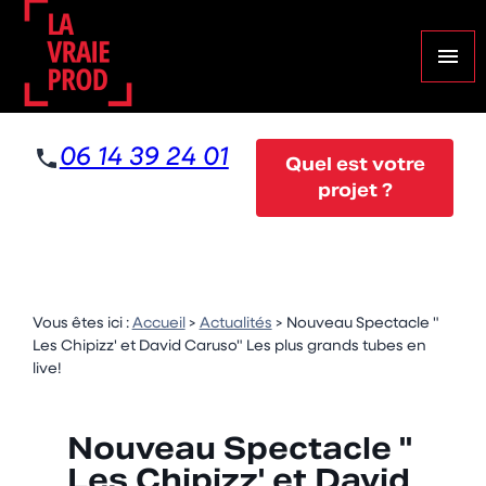
Panneau de gestion des cookies
menu
06 14 39 24 01
Quel est votre
projet ?
Vous êtes ici :
Accueil
>
Actualités
> Nouveau Spectacle "
Les Chipizz' et David Caruso" Les plus grands tubes en
live!
Nouveau Spectacle "
Les Chipizz' et David