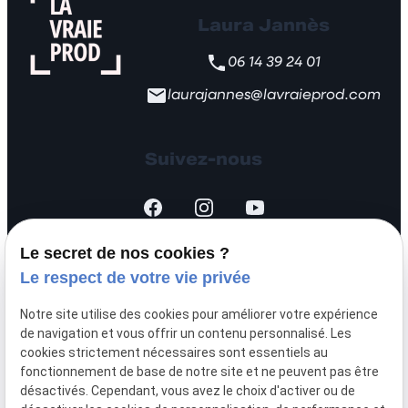
Laura Jannès
06 14 39 24 01
laurajannes@lavraieprod.com
Suivez-nous
Le secret de nos cookies ?
Le respect de votre vie privée
SIRET :
44451875700026
Notre site utilise des cookies pour améliorer votre expérience
Mentions légales
de navigation et vous offrir un contenu personnalisé. Les
cookies strictement nécessaires sont essentiels au
fonctionnement de base de notre site et ne peuvent pas être
Politique de
désactivés. Cependant, vous avez le choix d'activer ou de
confidentialité