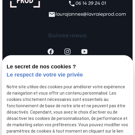
06 14 39 24 01
laurajannes@lavraieprod.com
Suivez-nous
Le secret de nos cookies ?
Le respect de votre vie privée
SIRET :
44451875700026
Notre site utilise des cookies pour améliorer votre expérience
Mentions légales
de navigation et vous offrir un contenu personnalisé. Les
cookies strictement nécessaires sont essentiels au
fonctionnement de base de notre site et ne peuvent pas être
Politique de
désactivés. Cependant, vous avez le choix d'activer ou de
confidentialité
désactiver les cookies de personnalisation, de performance et
de marketing selon vos préférences. Vous pouvez modifier vos
paramètres de cookies à tout moment en cliquant sur le lien
Gestion
Plan du