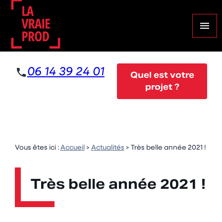
Panneau de gestion des cookies
menu
06 14 39 24 01
Quel est votre
projet ?
Vous êtes ici :
Accueil
>
Actualités
> Très belle année 2021 !
Très belle année 2021 !