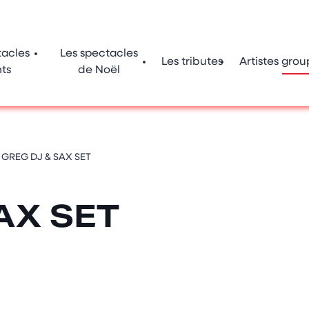
tacles
Les spectacles
Les tributes
Artistes grou
ts
de Noël
>
GREG DJ & SAX SET
AX SET