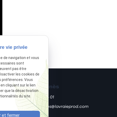
re vie privée
ce de navigation et vous
cessaires sont
peuvent pas être
ésactiver les cookies de
s préférences. Vous
 cliquant sur le lien
Laura Jannès
ter que la désactivation
ionnalités du site.
06 14 39 24 01
laurajannes@lavraieprod.com
 et fermer