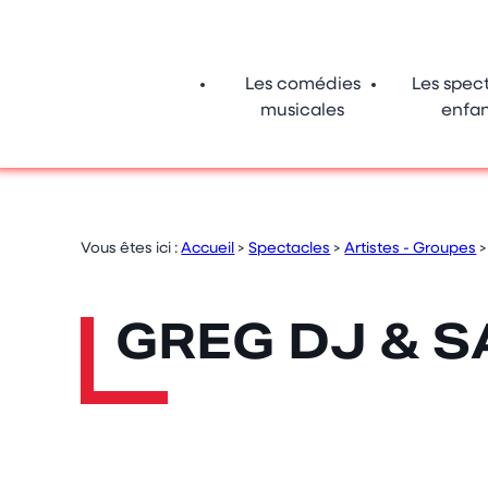
Panneau de gestion des cookies
Les comédies
Les spec
musicales
enfan
Vous êtes ici :
Accueil
>
Spectacles
>
Artistes - Groupes
GREG DJ & S