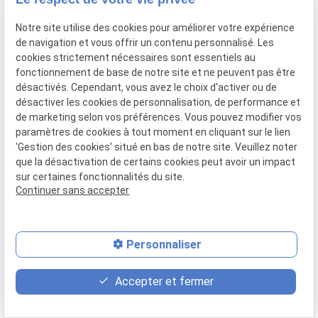
Notre site utilise des cookies pour améliorer votre expérience
de navigation et vous offrir un contenu personnalisé. Les
cookies strictement nécessaires sont essentiels au
fonctionnement de base de notre site et ne peuvent pas être
Tributes to
Tribute to
désactivés. Cependant, vous avez le choix d'activer ou de
Tribute Phil Collins - Genesis - Live
désactiver les cookies de personnalisation, de performance et
dans les Hauts de France
de marketing selon vos préférences. Vous pouvez modifier vos
paramètres de cookies à tout moment en cliquant sur le lien
'Gestion des cookies' situé en bas de notre site. Veuillez noter
que la désactivation de certains cookies peut avoir un impact
sur certaines fonctionnalités du site.
Continuer sans accepter
Personnaliser
place
contact_page
phone
Accepter et fermer
Plan d'accès
Contact
06 14 39 24 01