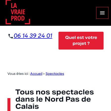
Panneau de gestion des cookies
menu
06 14 39 24 01
Quel est votre
projet ?
Vous êtes ici :
Accueil
>
Spectacles
Tous nos spectacles
dans le Nord Pas de
Calais