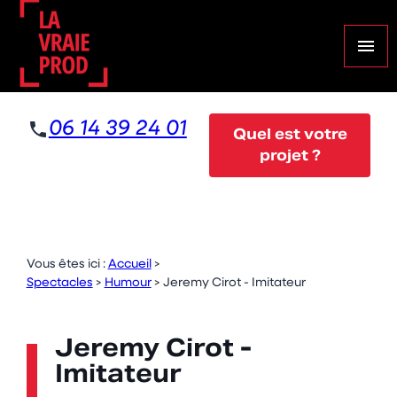
Panneau de gestion des cookies
menu
06 14 39 24 01
Quel est votre
projet ?
Vous êtes ici :
Accueil
>
Spectacles
>
Humour
>
Jeremy Cirot - Imitateur
Jeremy Cirot -
Imitateur