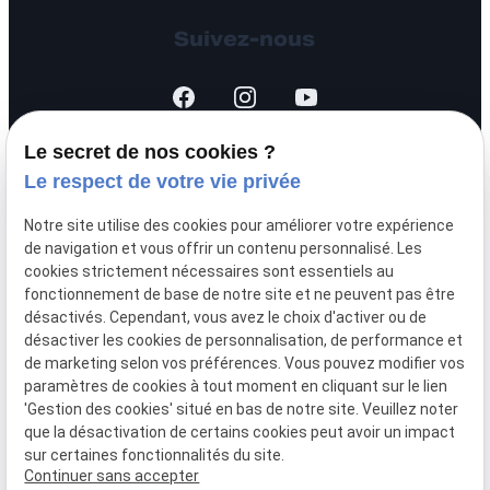
Suivez-nous
Le secret de nos cookies ?
Le respect de votre vie privée
SIRET :
44451875700026
Notre site utilise des cookies pour améliorer votre expérience
Mentions légales
de navigation et vous offrir un contenu personnalisé. Les
cookies strictement nécessaires sont essentiels au
fonctionnement de base de notre site et ne peuvent pas être
Politique de
désactivés. Cependant, vous avez le choix d'activer ou de
confidentialité
désactiver les cookies de personnalisation, de performance et
de marketing selon vos préférences. Vous pouvez modifier vos
paramètres de cookies à tout moment en cliquant sur le lien
Gestion
Plan du
'Gestion des cookies' situé en bas de notre site. Veuillez noter
des
site
que la désactivation de certains cookies peut avoir un impact
cookies
sur certaines fonctionnalités du site.
Continuer sans accepter