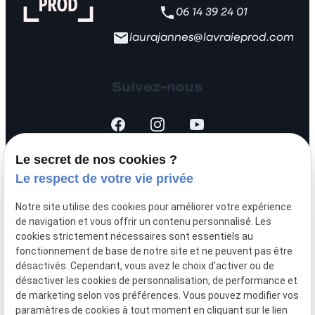
06 14 39 24 01
laurajannes@lavraieprod.com
Suivez-nous
Le secret de nos cookies ?
Le respect de votre vie privée
SIRET :
44451875700026
Notre site utilise des cookies pour améliorer votre expérience
Mentions légales
de navigation et vous offrir un contenu personnalisé. Les
cookies strictement nécessaires sont essentiels au
fonctionnement de base de notre site et ne peuvent pas être
Politique de
désactivés. Cependant, vous avez le choix d'activer ou de
confidentialité
désactiver les cookies de personnalisation, de performance et
de marketing selon vos préférences. Vous pouvez modifier vos
paramètres de cookies à tout moment en cliquant sur le lien
Gestion
Plan du