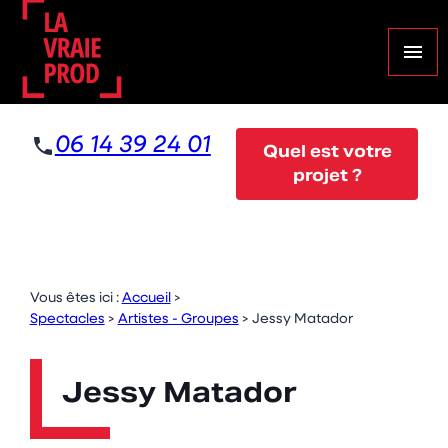
Panneau de gestion des cookies
menu
06 14 39 24 01
Quel est votre
projet ?
Vous êtes ici :
Accueil
>
Spectacles
>
Artistes - Groupes
>
Jessy Matador
Jessy Matador