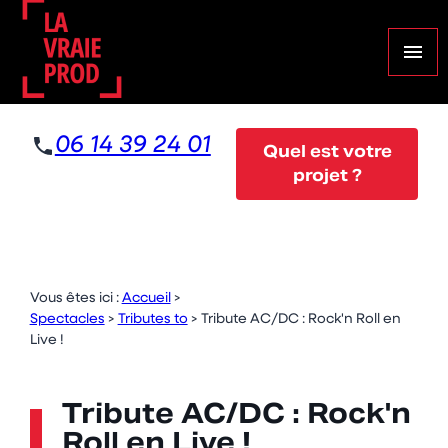
Panneau de gestion des cookies
menu
06 14 39 24 01
Quel est votre
projet ?
Vous êtes ici :
Accueil
>
Spectacles
>
Tributes to
>
Tribute AC/DC : Rock'n Roll en
Live !
Tribute AC/DC : Rock'n
Roll en Live !